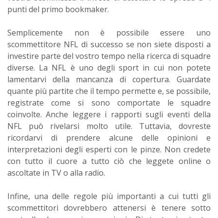
punti del primo bookmaker.
Semplicemente non è possibile essere uno
scommettitore NFL di successo se non siete disposti a
investire parte del vostro tempo nella ricerca di squadre
diverse. La NFL è uno degli sport in cui non potete
lamentarvi della mancanza di copertura. Guardate
quante più partite che il tempo permette e, se possibile,
registrate come si sono comportate le squadre
coinvolte. Anche leggere i rapporti sugli eventi della
NFL può rivelarsi molto utile. Tuttavia, dovreste
ricordarvi di prendere alcune delle opinioni e
interpretazioni degli esperti con le pinze. Non credete
con tutto il cuore a tutto ciò che leggete online o
ascoltate in TV o alla radio.
Infine, una delle regole più importanti a cui tutti gli
scommettitori dovrebbero attenersi è tenere sotto