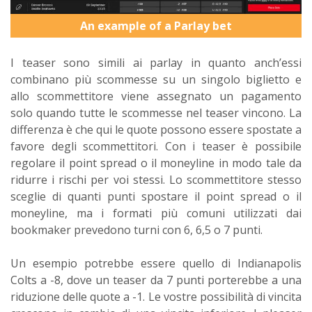
An example of a Parlay bet
I teaser sono simili ai parlay in quanto anch’essi
combinano più scommesse su un singolo biglietto e
allo scommettitore viene assegnato un pagamento
solo quando tutte le scommesse nel teaser vincono. La
differenza è che qui le quote possono essere spostate a
favore degli scommettitori. Con i teaser è possibile
regolare il point spread o il moneyline in modo tale da
ridurre i rischi per voi stessi. Lo scommettitore stesso
sceglie di quanti punti spostare il point spread o il
moneyline, ma i formati più comuni utilizzati dai
bookmaker prevedono turni con 6, 6,5 o 7 punti.
Un esempio potrebbe essere quello di Indianapolis
Colts a -8, dove un teaser da 7 punti porterebbe a una
riduzione delle quote a -1. Le vostre possibilità di vincita