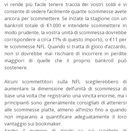
vi rende più facile tenere traccia dei vostri soldi e vi
consente di vedere facilmente quante scommesse avete
ancora per scommettere. Se inizate la stagione con un
bankroll totale di €1.000 e intendete scommettere in
modo prudente, la vostra unità di scommessa dovrebbe
corrispondere a circa l’1% di questo importo, o €11 per
le scommesse NFL. Quando si tratta di gioco d’azzardo,
non si dovrebbe mai rischiare di incorrere in perdite
maggiori di quelle che il proprio bankroll può
sostenere.
Alcuni scommettitori sulla NFL sceglierebbero di
aumentare la dimensione dell’unità di scommessa di
base una volta che registrano una vincita enorme, ma i
principianti sono generalmente consigliati di attenersi
alle scommesse piatte, almeno all’inizio fino a quando
non imparano a quantificare adeguatamente il loro
vantaggio sui bookmaker.
Anche il numero di giochi su cui scegliete di