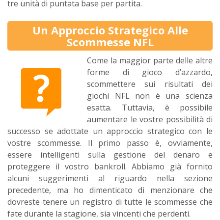
tre unità di puntata base per partita.
Un Approccio Strategico Alle
Scommesse NFL
Come la maggior parte delle altre
forme di gioco d’azzardo,
scommettere sui risultati dei
giochi NFL non è una scienza
esatta. Tuttavia, è possibile
aumentare le vostre possibilità di
successo se adottate un approccio strategico con le
vostre scommesse. Il primo passo è, ovviamente,
essere intelligenti sulla gestione del denaro e
proteggere il vostro bankroll. Abbiamo già fornito
alcuni suggerimenti al riguardo nella sezione
precedente, ma ho dimenticato di menzionare che
dovreste tenere un registro di tutte le scommesse che
fate durante la stagione, sia vincenti che perdenti.