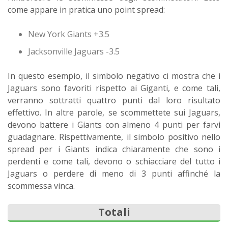
come appare in pratica uno point spread:
New York Giants +3.5
Jacksonville Jaguars -3.5
In questo esempio, il simbolo negativo ci mostra che i
Jaguars sono favoriti rispetto ai Giganti, e come tali,
verranno sottratti quattro punti dal loro risultato
effettivo. In altre parole, se scommettete sui Jaguars,
devono battere i Giants con almeno 4 punti per farvi
guadagnare. Rispettivamente, il simbolo positivo nello
spread per i Giants indica chiaramente che sono i
perdenti e come tali, devono o schiacciare del tutto i
Jaguars o perdere di meno di 3 punti affinché la
scommessa vinca.
Totali