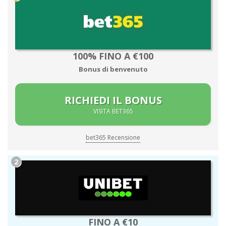
100% FINO A €100
Bonus di benvenuto
RICHIEDI IL BONUS
VISITA BET365
bet365 Recensione
FINO A €10