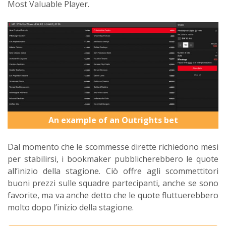
Most Valuable Player.
An example of an Outrights bet
Dal momento che le scommesse dirette richiedono mesi
per stabilirsi, i bookmaker pubblicherebbero le quote
all’inizio della stagione. Ciò offre agli scommettitori
buoni prezzi sulle squadre partecipanti, anche se sono
favorite, ma va anche detto che le quote fluttuerebbero
molto dopo l’inizio della stagione.