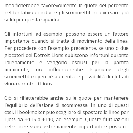
modificherebbe favorevolmente le quote del perdente
nel tentativo di indurre gli scommettitori a versare più
soldi per questa squadra.
Gli infortuni, ad esempio, possono essere un fattore
importante quando si tratta di movimento della linea.
Per procedere con l’esempio precedente, se uno o due
giocatori dei Detroit Lions subiscono infortuni durante
l’allenamento e vengono esclusi per la partita
imminente, ciò influenzerebbe l’opinione degli
scommettitori perché aumenta le possibilità dei Jets di
vincere contro i Lions.
Ciò si rifletterebbe anche sulle quote per mantenere
l’equilibrio dell’azione di scommessa. In uno di questi
casi, il bookmaker può scegliere di spostare le linee per
i Jets da +115 a +110, ad esempio. Queste fluttuazioni
nelle linee sono estremamente importanti e possono