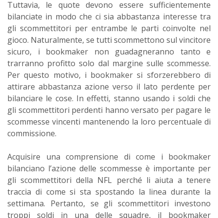
Tuttavia, le quote devono essere sufficientemente
bilanciate in modo che ci sia abbastanza interesse tra
gli scommettitori per entrambe le parti coinvolte nel
gioco. Naturalmente, se tutti scommettono sul vincitore
sicuro, i bookmaker non guadagneranno tanto e
trarranno profitto solo dal margine sulle scommesse.
Per questo motivo, i bookmaker si sforzerebbero di
attirare abbastanza azione verso il lato perdente per
bilanciare le cose. In effetti, stanno usando i soldi che
gli scommettitori perdenti hanno versato per pagare le
scommesse vincenti mantenendo la loro percentuale di
commissione.
Acquisire una comprensione di come i bookmaker
bilanciano l’azione delle scommesse è importante per
gli scommettitori della NFL perché li aiuta a tenere
traccia di come si sta spostando la linea durante la
settimana. Pertanto, se gli scommettitori investono
troppi soldi in una delle squadre, il bookmaker