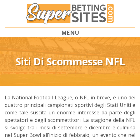
Skip
to
SuperBettingSites
content
MENU
Siti Di Scommesse NFL
La National Football League, o NFL in breve, è uno dei
quattro principali campionati sportivi degli Stati Uniti e
come tale suscita un enorme interesse da parte degli
spettatori e degli scommettitori. La stagione della NFL
si svolge tra i mesi di settembre e dicembre e culmina
nel Super Bowl all’inizio di febbraio, un evento che nel