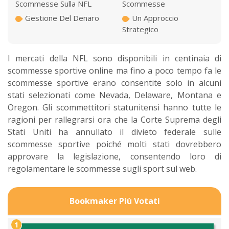
Scommesse Sulla NFL
Scommesse
Gestione Del Denaro
Un Approccio
Strategico
I mercati della NFL sono disponibili in centinaia di
scommesse sportive online ma fino a poco tempo fa le
scommesse sportive erano consentite solo in alcuni
stati selezionati come Nevada, Delaware, Montana e
Oregon. Gli scommettitori statunitensi hanno tutte le
ragioni per rallegrarsi ora che la Corte Suprema degli
Stati Uniti ha annullato il divieto federale sulle
scommesse sportive poiché molti stati dovrebbero
approvare la legislazione, consentendo loro di
regolamentare le scommesse sugli sport sul web.
Bookmaker Più Votati