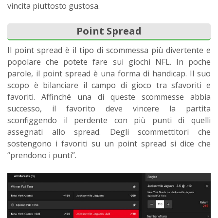
vincita piuttosto gustosa.
Point Spread
Il point spread è il tipo di scommessa più divertente e
popolare che potete fare sui giochi NFL. In poche
parole, il point spread è una forma di handicap. Il suo
scopo è bilanciare il campo di gioco tra sfavoriti e
favoriti. Affinché una di queste scommesse abbia
successo, il favorito deve vincere la partita
sconfiggendo il perdente con più punti di quelli
assegnati allo spread. Degli scommettitori che
sostengono i favoriti su un point spread si dice che
“prendono i punti”.