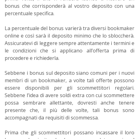
bonus che corrisponderà al vostro deposito con una
percentuale specifica.
La percentuale del bonus varierà tra diversi bookmaker
online e così sarà il deposito minimo che lo sbloccherà.
Assicuratevi di leggere sempre attentamente i termini e
le condizioni che si applicano all’offerta prima di
procedere e richiederla.
Sebbene i bonus sul deposito siano comuni per i nuovi
membri di un bookmaker, a volte tali offerte possono
essere disponibili per gli scommettitori regolari.
Sebbene l’idea di avere soldi extra con cui scommettere
possa sembrare allettante, dovresti anche tenere
presente che, il più delle volte, tali bonus sono
accompagnati da requisiti di scommessa.
Prima che gli scommettitori possano incassare il loro