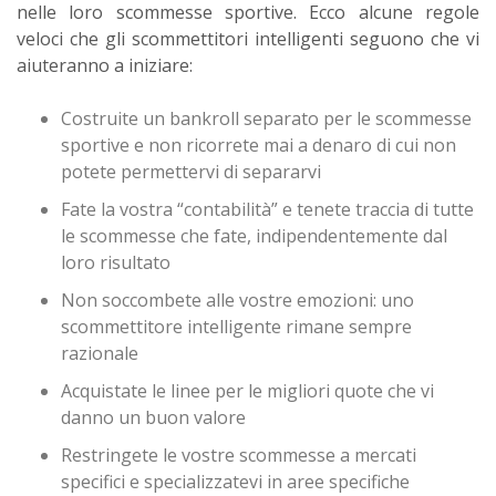
nelle loro scommesse sportive. Ecco alcune regole
veloci che gli scommettitori intelligenti seguono che vi
aiuteranno a iniziare:
Costruite un bankroll separato per le scommesse
sportive e non ricorrete mai a denaro di cui non
potete permettervi di separarvi
Fate la vostra “contabilità” e tenete traccia di tutte
le scommesse che fate, indipendentemente dal
loro risultato
Non soccombete alle vostre emozioni: uno
scommettitore intelligente rimane sempre
razionale
Acquistate le linee per le migliori quote che vi
danno un buon valore
Restringete le vostre scommesse a mercati
specifici e specializzatevi in aree specifiche