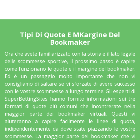
Tipi Di Quote E MKargine Del
Bookmaker
Ora che avete familiarizzato con la storia e il lato legale
delle scommesse sportive, il prossimo passo è capire
come funzionano le quote e il margine del bookmaker.
Ed è un passaggio molto importante che non vi
consigliamo di saltare se vi sforzate di avere successo
con le vostre scommesse a lungo termine. Gli esperti di
SuperBettingSites hanno fornito informazioni sui tre
formati di quote più comuni che incontrerate nella
maggior parte dei bookmaker virtuali. Questi vi
aiuteranno a capire facilmente le linee di quota,
indipendentemente da dove state piazzando le vostre
scommesse. La maggior parte dei bookmaker che vi