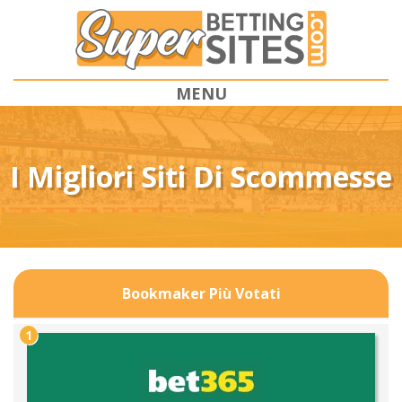
Skip
to
SuperBettingSites
content
MENU
I Migliori Siti Di Scommesse
Bookmaker Più Votati