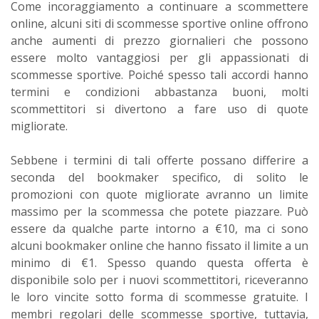
Come incoraggiamento a continuare a scommettere
online, alcuni siti di scommesse sportive online offrono
anche aumenti di prezzo giornalieri che possono
essere molto vantaggiosi per gli appassionati di
scommesse sportive. Poiché spesso tali accordi hanno
termini e condizioni abbastanza buoni, molti
scommettitori si divertono a fare uso di quote
migliorate.
Sebbene i termini di tali offerte possano differire a
seconda del bookmaker specifico, di solito le
promozioni con quote migliorate avranno un limite
massimo per la scommessa che potete piazzare. Può
essere da qualche parte intorno a €10, ma ci sono
alcuni bookmaker online che hanno fissato il limite a un
minimo di €1. Spesso quando questa offerta è
disponibile solo per i nuovi scommettitori, riceveranno
le loro vincite sotto forma di scommesse gratuite. I
membri regolari delle scommesse sportive, tuttavia,