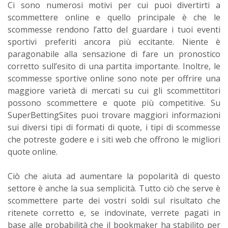
Ci sono numerosi motivi per cui puoi divertirti a
scommettere online e quello principale è che le
scommesse rendono l’atto del guardare i tuoi eventi
sportivi preferiti ancora più eccitante. Niente è
paragonabile alla sensazione di fare un pronostico
corretto sull’esito di una partita importante. Inoltre, le
scommesse sportive online sono note per offrire una
maggiore varietà di mercati su cui gli scommettitori
possono scommettere e quote più competitive. Su
SuperBettingSites puoi trovare maggiori informazioni
sui diversi tipi di formati di quote, i tipi di scommesse
che potreste godere e i siti web che offrono le migliori
quote online.
Ciò che aiuta ad aumentare la popolarità di questo
settore è anche la sua semplicità. Tutto ciò che serve è
scommettere parte dei vostri soldi sul risultato che
ritenete corretto e, se indovinate, verrete pagati in
base alle probabilità che il bookmaker ha stabilito per