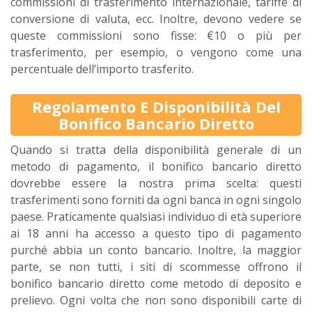
commissioni di trasferimento internazionale, tariffe di
conversione di valuta, ecc. Inoltre, devono vedere se
queste commissioni sono fisse: €10 o più per
trasferimento, per esempio, o vengono come una
percentuale dell’importo trasferito.
Regolamento E Disponibilità Del
Bonifico Bancario Diretto
Quando si tratta della disponibilità generale di un
metodo di pagamento, il bonifico bancario diretto
dovrebbe essere la nostra prima scelta: questi
trasferimenti sono forniti da ogni banca in ogni singolo
paese. Praticamente qualsiasi individuo di età superiore
ai 18 anni ha accesso a questo tipo di pagamento
purché abbia un conto bancario. Inoltre, la maggior
parte, se non tutti, i siti di scommesse offrono il
bonifico bancario diretto come metodo di deposito e
prelievo. Ogni volta che non sono disponibili carte di