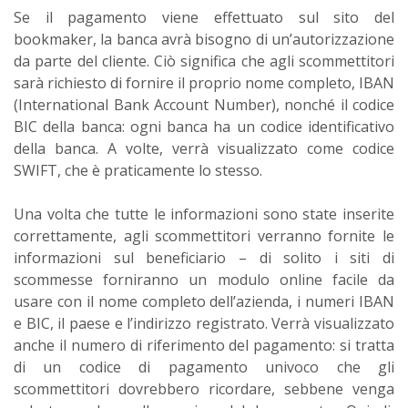
Se il pagamento viene effettuato sul sito del
bookmaker, la banca avrà bisogno di un’autorizzazione
da parte del cliente. Ciò significa che agli scommettitori
sarà richiesto di fornire il proprio nome completo, IBAN
(International Bank Account Number), nonché il codice
BIC della banca: ogni banca ha un codice identificativo
della banca. A volte, verrà visualizzato come codice
SWIFT, che è praticamente lo stesso.
Una volta che tutte le informazioni sono state inserite
correttamente, agli scommettitori verranno fornite le
informazioni sul beneficiario – di solito i siti di
scommesse forniranno un modulo online facile da
usare con il nome completo dell’azienda, i numeri IBAN
e BIC, il paese e l’indirizzo registrato. Verrà visualizzato
anche il numero di riferimento del pagamento: si tratta
di un codice di pagamento univoco che gli
scommettitori dovrebbero ricordare, sebbene venga