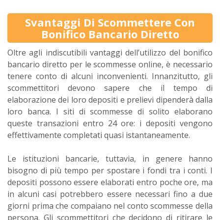
Svantaggi Di Scommettere Con
Bonifico Bancario Diretto
Oltre agli indiscutibili vantaggi dell’utilizzo del bonifico
bancario diretto per le scommesse online, è necessario
tenere conto di alcuni inconvenienti. Innanzitutto, gli
scommettitori devono sapere che il tempo di
elaborazione dei loro depositi e prelievi dipenderà dalla
loro banca. I siti di scommesse di solito elaborano
queste transazioni entro 24 ore: i depositi vengono
effettivamente completati quasi istantaneamente.
Le istituzioni bancarie, tuttavia, in genere hanno
bisogno di più tempo per spostare i fondi tra i conti. I
depositi possono essere elaborati entro poche ore, ma
in alcuni casi potrebbero essere necessari fino a due
giorni prima che compaiano nel conto scommesse della
persona. Gli scommettitori che decidono di ritirare le