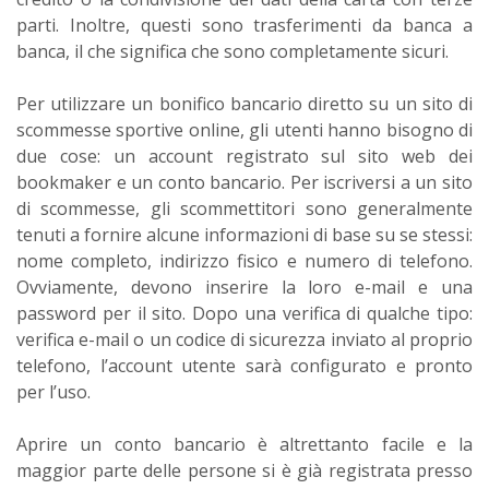
parti. Inoltre, questi sono trasferimenti da banca a
banca, il che significa che sono completamente sicuri.
Per utilizzare un bonifico bancario diretto su un sito di
scommesse sportive online, gli utenti hanno bisogno di
due cose: un account registrato sul sito web dei
bookmaker e un conto bancario. Per iscriversi a un sito
di scommesse, gli scommettitori sono generalmente
tenuti a fornire alcune informazioni di base su se stessi:
nome completo, indirizzo fisico e numero di telefono.
Ovviamente, devono inserire la loro e-mail e una
password per il sito. Dopo una verifica di qualche tipo:
verifica e-mail o un codice di sicurezza inviato al proprio
telefono, l’account utente sarà configurato e pronto
per l’uso.
Aprire un conto bancario è altrettanto facile e la
maggior parte delle persone si è già registrata presso