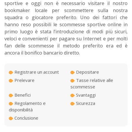
sportive e oggi non è necessario visitare il nostro
bookmaker locale per scommettere sulla nostra
squadra o giocatore preferito. Uno dei fattori che
hanno reso possibili le scommesse sportive online in
primo luogo è stata l’introduzione di modi più sicuri,
veloci e convenienti per pagare su Internet e per molti
fan delle scommesse il metodo preferito era ed è
ancora il bonifico bancario diretto.
Registrare un account
Depositare
Prelevare
Tasse relative alle
scommesse
Benefici
Svantaggi
Regolamento e
Sicurezza
disponibilità
Conclusione