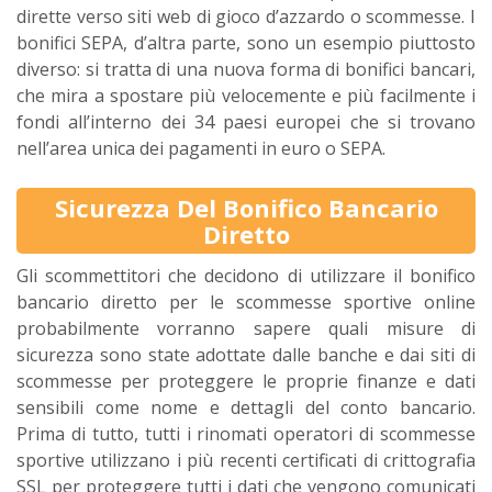
dirette verso siti web di gioco d’azzardo o scommesse. I
bonifici SEPA, d’altra parte, sono un esempio piuttosto
diverso: si tratta di una nuova forma di bonifici bancari,
che mira a spostare più velocemente e più facilmente i
fondi all’interno dei 34 paesi europei che si trovano
nell’area unica dei pagamenti in euro o SEPA.
Sicurezza Del Bonifico Bancario
Diretto
Gli scommettitori che decidono di utilizzare il bonifico
bancario diretto per le scommesse sportive online
probabilmente vorranno sapere quali misure di
sicurezza sono state adottate dalle banche e dai siti di
scommesse per proteggere le proprie finanze e dati
sensibili come nome e dettagli del conto bancario.
Prima di tutto, tutti i rinomati operatori di scommesse
sportive utilizzano i più recenti certificati di crittografia
SSL per proteggere tutti i dati che vengono comunicati