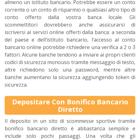
almeno un istituto bancario. Potrebbe essere un conto
corrente o un conto di risparmio o qualsiasi altro tipo di
conto offerto dalla vostra banca locale. Gli
scommettitori dovrebbero anche assicurarsi di
iscriversi ai servizi online offerti dalla banca: a seconda
del paese e dell’istituto bancario, l’accesso al conto
bancario online potrebbe richiedere una verifica a 2 o 3
fattori. Alcune banche tendono a inviare ai propri clienti
codici di sicurezza monouso tramite messaggio di testo,
altre richiedono solo una password, mentre altre
banche aumentano la sicurezza aggiungendo token di
sicurezza.
Depositare Con Bonifico Bancario
Diretto
Il deposito in un sito di scommesse sportive tramite
bonifico bancario diretto è abbastanza semplice e
include solo pochi passaggi. Una volta che gli