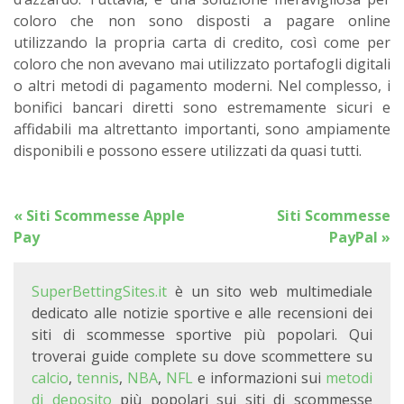
coloro che non sono disposti a pagare online
utilizzando la propria carta di credito, così come per
coloro che non avevano mai utilizzato portafogli digitali
o altri metodi di pagamento moderni. Nel complesso, i
bonifici bancari diretti sono estremamente sicuri e
affidabili ma altrettanto importanti, sono ampiamente
disponibili e possono essere utilizzati da quasi tutti.
« Siti Scommesse Apple
Siti Scommesse
Pay
PayPal »
SuperBettingSites.it
è un sito web multimediale
dedicato alle notizie sportive e alle recensioni dei
siti di scommesse sportive più popolari. Qui
troverai guide complete su dove scommettere su
calcio
,
tennis
,
NBA
,
NFL
e informazioni sui
metodi
di deposito
più popolari sui siti di scommesse