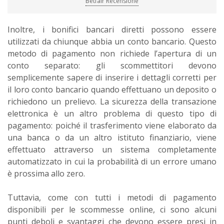
Betfair Recensione
Inoltre, i bonifici bancari diretti possono essere
utilizzati da chiunque abbia un conto bancario. Questo
metodo di pagamento non richiede l’apertura di un
conto separato: gli scommettitori devono
semplicemente sapere di inserire i dettagli corretti per
il loro conto bancario quando effettuano un deposito o
richiedono un prelievo. La sicurezza della transazione
elettronica è un altro problema di questo tipo di
pagamento: poiché il trasferimento viene elaborato da
una banca o da un altro istituto finanziario, viene
effettuato attraverso un sistema completamente
automatizzato in cui la probabilità di un errore umano
è prossima allo zero.
Tuttavia, come con tutti i metodi di pagamento
disponibili per le scommesse online, ci sono alcuni
punti deboli e svantaggi che devono essere presi in