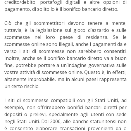
credito/debito, portafogli digitali e altre opzioni di
pagamento, di solito lo è il bonifico bancario diretto.
Ciò che gli scommettitori devono tenere a mente,
tuttavia, è la legislazione sul gioco d’azzardo e sulle
scommesse nel loro paese di residenza. Se le
scommesse online sono illegali, anche i pagamenti da e
verso i siti di scommesse non sarebbero consentiti.
Inoltre, anche se il bonifico bancario diretto va a buon
fine, potrebbe portare a un’indagine governativa sulle
vostre attività di scommesse online. Questo è, in effetti,
altamente improbabile, ma in alcuni paesi rappresenta
un certo rischio.
I siti di scommesse compatibili con gli Stati Uniti, ad
esempio, non offrirebbero bonifici bancari diretti per
depositi o prelievi, specialmente agli utenti con sede
negli Stati Uniti. Dal 2006, alle banche statunitensi non
è consentito elaborare transazioni provenienti da o