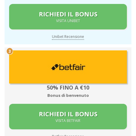
RICHIEDI IL BONUS
VISITA UNIBET
Unibet Recensione
50% FINO A €10
Bonus di benvenuto
RICHIEDI IL BONUS
VISITA BETFAIR